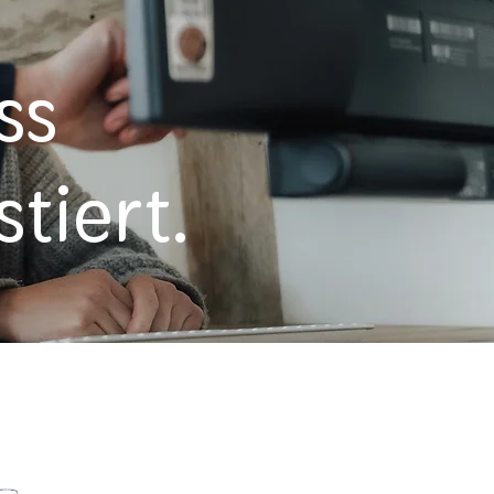
ss
tiert.