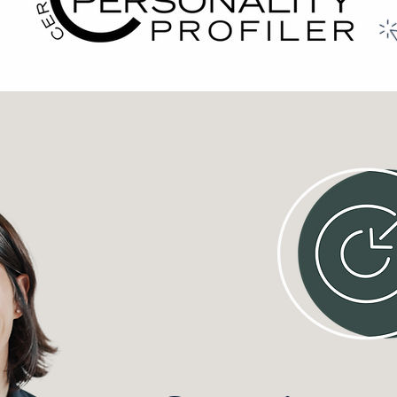
Grow Your Vision
Welcome visitors to your site with a short, engaging introduction.
Double click to edit and add your own text.
Start Now