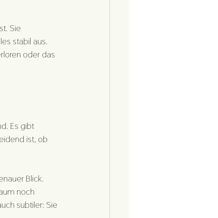
t. Sie 
es stabil aus. 
erloren oder das 
d. Es gibt 
idend ist, ob 
enauer Blick. 
 kaum noch 
ch subtiler: Sie 