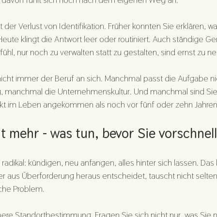
t der Verlust von Identifikation. Früher konnten Sie erklären, 
ute klingt die Antwort leer oder routiniert. Auch ständige Gere
hl, nur noch zu verwalten statt zu gestalten, sind ernst zu 
nicht immer der Beruf an sich. Manchmal passt die Aufgabe ni
 manchmal die Unternehmenskultur. Und manchmal sind Sie s
kt im Leben angekommen als noch vor fünf oder zehn Jahren
ht mehr - was tun, bevor Sie vorschnel
 radikal: kündigen, neu anfangen, alles hinter sich lassen. Das k
r aus Überforderung heraus entscheidet, tauscht nicht selten
iche Problem.
aubere Standortbestimmung. Fragen Sie sich nicht nur, was Sie 