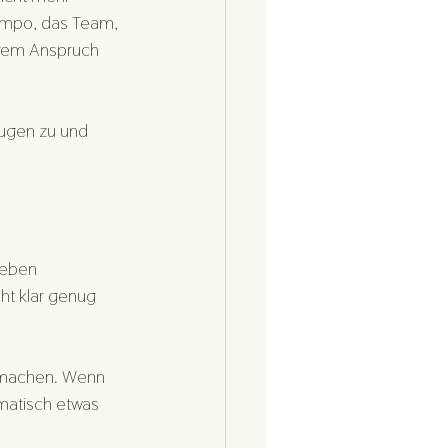
Tempo, das Team, 
hrem Anspruch 
Augen zu und 
leben 
ht klar genug 
 machen. Wenn 
matisch etwas 