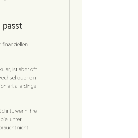
 passt
 finanziellen 
lär, ist aber oft 
echsel oder ein 
niert allerdings 
chritt, wenn Ihre 
piel unter 
raucht nicht 