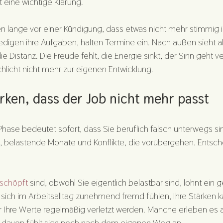
 eine wichtige Klärung.
lange vor einer Kündigung, dass etwas nicht mehr stimmig is
edigen ihre Aufgaben, halten Termine ein. Nach außen sieht all
ie Distanz. Die Freude fehlt, die Energie sinkt, der Sinn geht v
hlicht nicht mehr zur eigenen Entwicklung.
ken, dass der Job nicht mehr passt
Phase bedeutet sofort, dass Sie beruflich falsch unterwegs sin
 belastende Monate und Konflikte, die vorübergehen. Entsche
rschöpft
 sind, obwohl Sie eigentlich belastbar sind, lohnt ein g
e sich im Arbeitsalltag zunehmend fremd fühlen, Ihre Stärken
Ihre Werte regelmäßig verletzt werden. Manche erleben es au
hts davon fühlt sich noch nach dem eigenen Weg an.