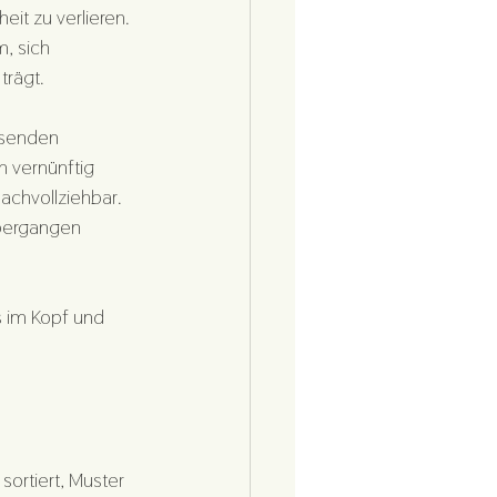
it zu verlieren. 
, sich 
trägt.
ssenden 
n vernünftig 
achvollziehbar. 
übergangen 
s im Kopf und 
sortiert, Muster 