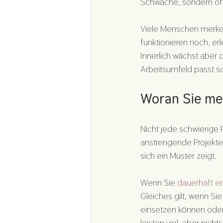
Schwäche, sondern oft
Viele Menschen merken 
funktionieren noch, erl
Innerlich wächst aber d
Arbeitsumfeld passt sc
Woran Sie mer
Nicht jede schwierige 
anstrengende Projekte,
sich ein Muster zeigt.
Wenn Sie 
dauerhaft e
Gleiches gilt, wenn Si
einsetzen können oder 
leisten viel, aber nic