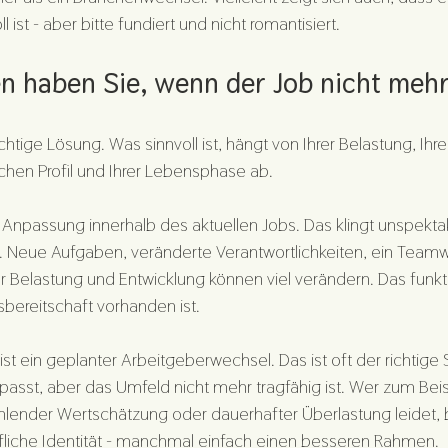
 ist - aber bitte fundiert und nicht romantisiert.
n haben Sie, wenn der Job nicht mehr
ichtige Lösung. Was sinnvoll ist, hängt von Ihrer Belastung, Ihrer
ichen Profil und Ihrer Lebensphase ab.
e Anpassung innerhalb des aktuellen Jobs. Das klingt unspektaku
. Neue Aufgaben, veränderte Verantwortlichkeiten, ein Teamw
Belastung und Entwicklung können viel verändern. Das funktio
bereitschaft vorhanden ist.
ist ein geplanter Arbeitgeberwechsel. Das ist oft der richtige S
 passt, aber das Umfeld nicht mehr tragfähig ist. Wer zum Beis
hlender Wertschätzung oder dauerhafter Überlastung leidet, b
liche Identität - manchmal einfach einen besseren Rahmen.