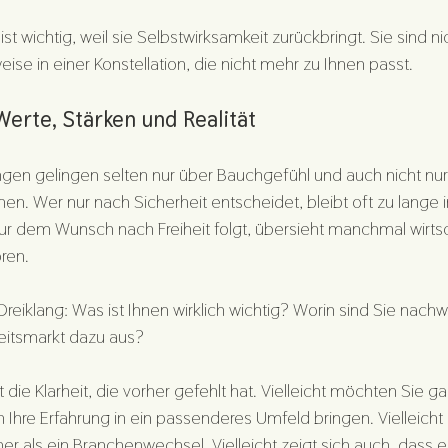
t wichtig, weil sie Selbstwirksamkeit zurückbringt. Sie sind n
ise in einer Konstellation, die nicht mehr zu Ihnen passt.
Werte, Stärken und Realität
gen gelingen selten nur über Bauchgefühl und auch nicht nur 
. Wer nur nach Sicherheit entscheidet, bleibt oft zu lange in 
nur dem Wunsch nach Freiheit folgt, übersieht manchmal wirtsc
ren.
Dreiklang: Was ist Ihnen wirklich wichtig? Worin sind Sie nachw
beitsmarkt dazu aus?
 die Klarheit, die vorher gefehlt hat. Vielleicht möchten Sie ga
Ihre Erfahrung in ein passenderes Umfeld bringen. Vielleicht i
er als ein Branchenwechsel. Vielleicht zeigt sich auch, dass e