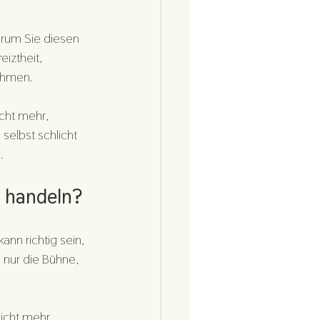
warum Sie diesen 
iztheit, 
nehmen.
cht mehr, 
elbst schlicht 
.
l handeln?
ann richtig sein, 
 nur die Bühne, 
nicht mehr 