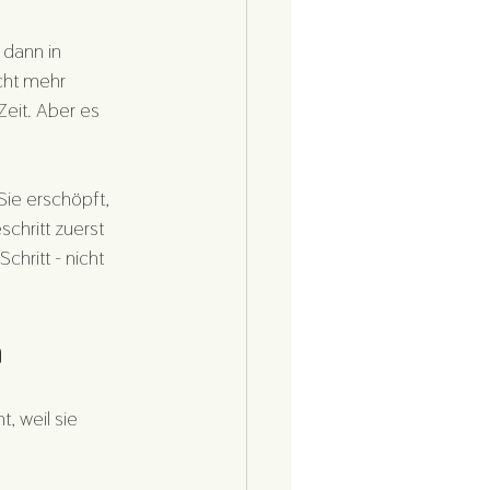
 dann in 
cht mehr 
eit. Aber es 
Sie erschöpft, 
chritt zuerst 
hritt - nicht 
n
, weil sie 