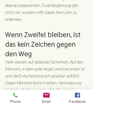
ebenso passend sein. Gute Begleitung gibt 
nicht vor, sondern hilft dabei, Ihre Linie zu 
erkennen.
Wenn Zweifel bleiben, ist 
das kein Zeichen gegen 
den Weg
Viele warten auf absolute Sicherheit. Auf den 
Moment, in dem jede Angst verschwunden ist 
und die Entscheidung sich glasklar anfühlt. 
Dieser Moment kommt selten. Veränderung 
bleibt auch dann anspruchsvoll, wenn sie 
richtig ist.
Phone
Email
Facebook
Wichtiger als völlige Gewissheit ist deshalb 
etwas anderes: die Fähigkeit, mit Unsicherheit 
handlungsfähig zu bleiben. Wer sich selbst, 
seine Stärken und seine Kriterien kennt, muss 